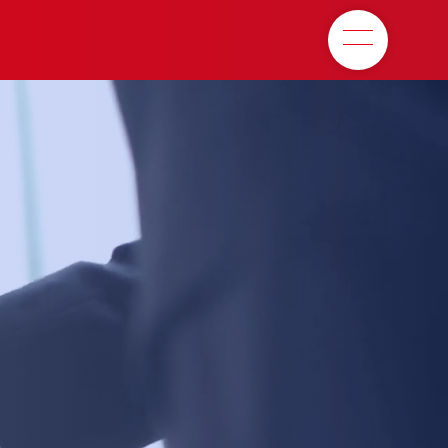
M
e
n
u
ア