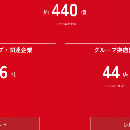
440
約
億
※
2024年度実績
プ・関連企業
グループ拠店
6
44
社
店
※
2025年11月現在
へ
採