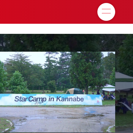
M
e
n
u
ア