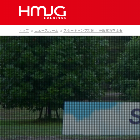
HMJGホールディン
ニュースルーム
企業情報
トップ
ニュースルーム
スターキャンプ2019 in 神鍋高原を主催
採用情報
お問い合わせ
グループ企業