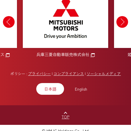
兵庫三菱自動車販売株式会社
姫路三
ポリシー
プライバシー
コンプライアンス
ソーシャルメディア
日本語
English
©
HMJG Holdings Co., Ltd.