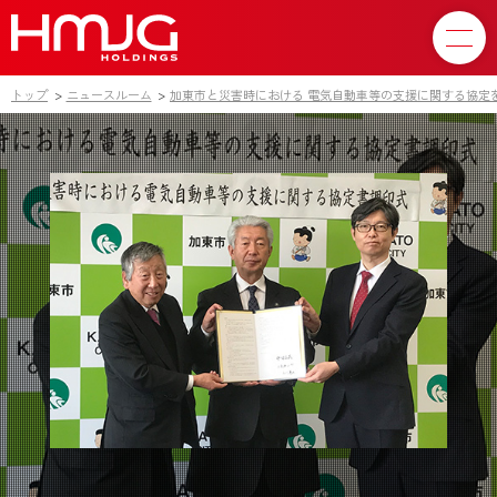
HMJGホールディングス
M
ニュースルーム
e
n
u
企業情報
トップ
ニュースルーム
加東市と災害時における 電気自動車等の支援に関する協定
採用情報
お問い合わせ
グループ企業
ポリシー
プライバシー
コンプライアンス
ソーシャルメディア
日本語
English